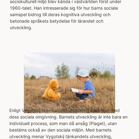
sociokulturell miljö blev kända i västvärlden först under
1960-talet. Han intresserade sig för hur barns sociala
samspel bidrog till deras kognitiva utveckling och
betonade språkets betydelse för lärandet och
utveckling.
Enligt Vygotskij sker barnets utveckling i samspel med
dess sociala omgivning. Barnets utveckling är inte bara en
individuell process, som man då ansåg (Piaget), utan
bestäms också av den sociala miljön. Med barnets
utveckling menar Vygotskij tänkandets utveckling,