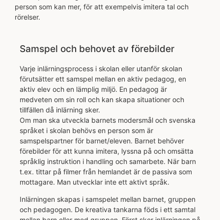
person som kan mer, för att exempelvis imitera tal och
rörelser.
Samspel och behovet av förebilder
Varje inlärningsprocess i skolan eller utanför skolan
förutsätter ett samspel mellan en aktiv pedagog, en
aktiv elev och en lämplig miljö. En pedagog är
medveten om sin roll och kan skapa situationer och
tillfällen då inlärning sker.
Om man ska utveckla barnets modersmål och svenska
språket i skolan behövs en person som är
samspelspartner för barnet/eleven. Barnet behöver
förebilder för att kunna imitera, lyssna på och omsätta
språklig instruktion i handling och samarbete. När barn
t.ex. tittar på filmer från hemlandet är de passiva som
mottagare. Man utvecklar inte ett aktivt språk.
Inlärningen skapas i samspelet mellan barnet, gruppen
och pedagogen. De kreativa tankarna föds i ett samtal
mellan barn eller med gruppen. Först sker inlärningen på