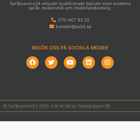
Språkservice24 erbjuder kvalificerade tjänster inom moderna
språk, modersmål och studiehandledning.
070-407 92 32
kontakt@ss24.se
BESÖK OSS PÅ SOCIALA MEDIER
© Språkservice24 2026, vi är en del av Tellusgruppen AB