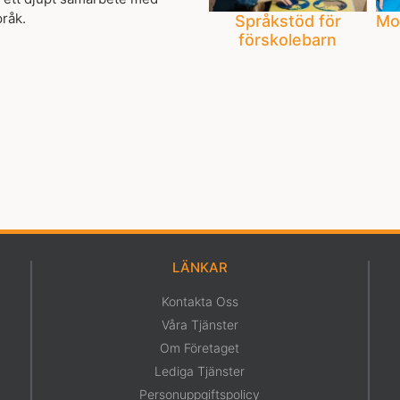
pråk.
Språkstöd för
Mo
förskolebarn
LÄNKAR
Kontakta Oss
Våra Tjänster
Om Företaget
Lediga Tjänster
Personuppgiftspolicy