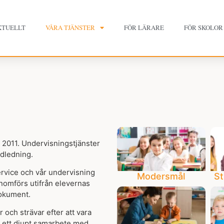
KTUELLT
VÅRA TJÄNSTER
FÖR LÄRARE
FÖR SKOLOR
 2011. Undervisningstjänster
dledning.
service och vår undervisning
Modersmål
St
nomförs utifrån elevernas
rdokument.
r och strävar efter att vara
 ett djupt samarbete med