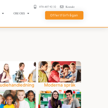
070-407 92 32
Kontakt
OM OSS
Offertförfrågan
udiehandledning
Moderna språk