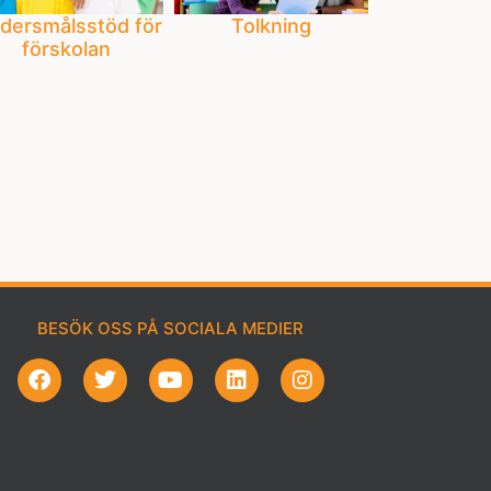
dersmålsstöd för
Tolkning
förskolan
BESÖK OSS PÅ SOCIALA MEDIER