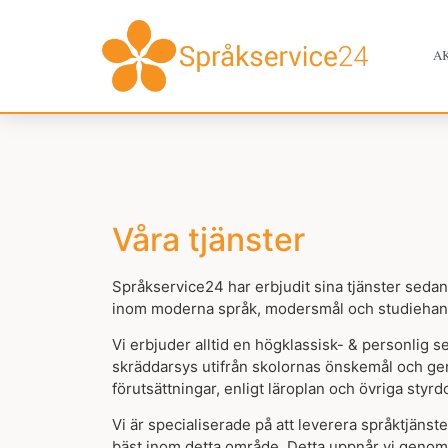
A
Våra tjänster
Språkservice24 har erbjudit sina tjänster sedan
inom moderna språk, modersmål och studiehan
Vi erbjuder alltid en högklassisk- & personlig 
skräddarsys utifrån skolornas önskemål och ge
förutsättningar, enligt läroplan och övriga sty
Vi är specialiserade på att leverera språktjänste
bäst inom detta område. Detta uppnår vi genom