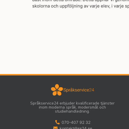
skolorna och uppföljning av varje elev, i varje s
Språkservice24 erbjuder kvalificerade tjänster
inom moderna språk, modersmål och
studiehandledning.
070-407 92 32
kontakt@ss24.se