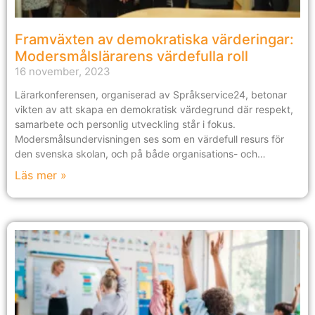
Framväxten av demokratiska värderingar:
Modersmålslärarens värdefulla roll
16 november, 2023
Lärarkonferensen, organiserad av Språkservice24, betonar
vikten av att skapa en demokratisk värdegrund där respekt,
samarbete och personlig utveckling står i fokus.
Modersmålsundervisningen ses som en värdefull resurs för
den svenska skolan, och på både organisations- och
verksamhetsnivå strävar man efter att integrera demokratiska
Läs mer »
principer i undervisningen. Modersmålslärare diskuterar
konkreta situationer relaterade till mänskliga rättigheter,
diskriminering, rasism och kränkande behandlingar för att
stärka elevernas förståelse och förbereda dem för ett aktivt
deltagande i ett demokratiskt samhälle.