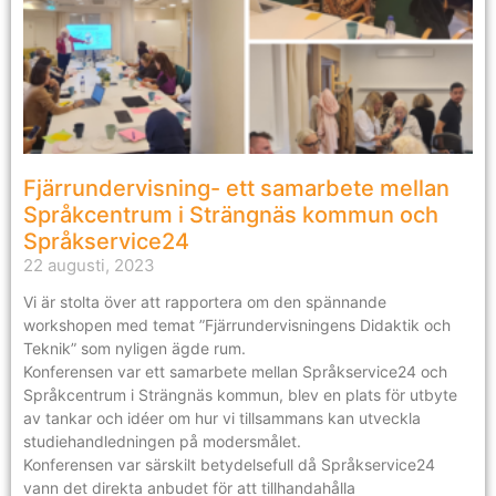
Fjärrundervisning- ett samarbete mellan
Språkcentrum i Strängnäs kommun och
Språkservice24
22 augusti, 2023
Vi är stolta över att rapportera om den spännande
workshopen med temat ”Fjärrundervisningens Didaktik och
Teknik” som nyligen ägde rum.
Konferensen var ett samarbete mellan Språkservice24 och
Språkcentrum i Strängnäs kommun, blev en plats för utbyte
av tankar och idéer om hur vi tillsammans kan utveckla
studiehandledningen på modersmålet.
Konferensen var särskilt betydelsefull då Språkservice24
vann det direkta anbudet för att tillhandahålla