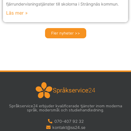
fjärrundervisningstjänster till skolorna i Strängnäs kommun.
Läs mer »
Fler nyheter >>
Språkservice24 erbjuder kvalificerade tjänster inom moderna
språk, modersmål och studiehandledning.
070-407 92 32
kontakt@ss24.se