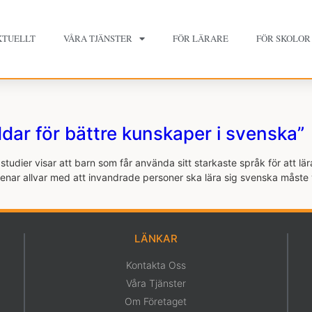
KTUELLT
VÅRA TJÄNSTER
FÖR LÄRARE
FÖR SKOLOR
ddar för bättre kunskaper i svenska”
tudier visar att barn som får använda sitt starkaste språk för att lä
enar allvar med att invandrade ­personer ska lära sig svenska måste vi 
LÄNKAR
Kontakta Oss
Våra Tjänster
Om Företaget