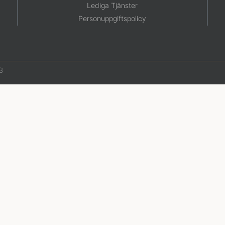
Lediga Tjänster
Personuppgiftspolicy
B