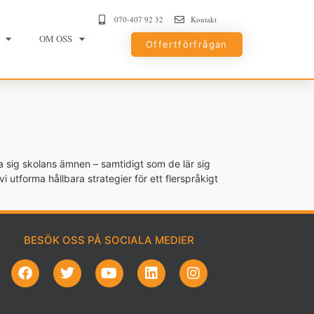
070-407 92 32
Kontakt
OM OSS
Offertförfrågan
ra sig skolans ämnen – samtidigt som de lär sig
utforma hållbara strategier för ett fler­språkigt
BESÖK OSS PÅ SOCIALA MEDIER