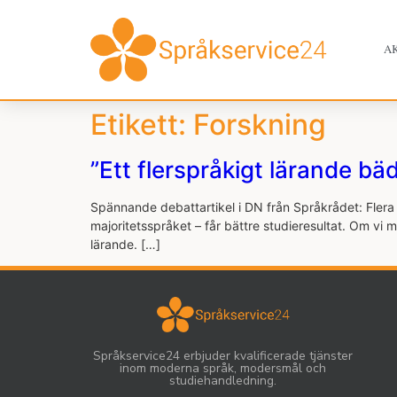
A
Etikett:
Forskning
”Ett flerspråkigt lärande bä
Spännande debattartikel i DN från Språkrådet: Flera s
majoritetsspråket – får bättre studieresultat. Om vi m
lärande. […]
Språkservice24 erbjuder kvalificerade tjänster
inom moderna språk, modersmål och
studiehandledning.