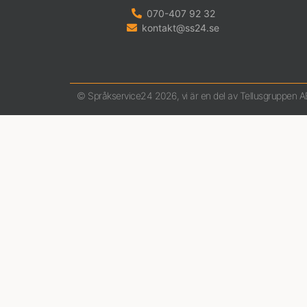
070-407 92 32
kontakt@ss24.se
© Språkservice24 2026, vi är en del av Tellusgruppen A