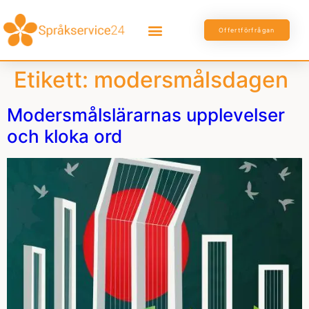
Offertförfrågan
Etikett:
modersmålsdagen
Modersmålslärarnas upplevelser
och kloka ord