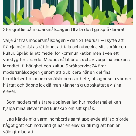
Stor grattis på modersmålsdagen till alla duktiga språklärare!
Varje år firas modersmålsdagen – den 21 februari – i syfte att
främja människas rättighet att tala och utveckla sitt språk och
kultur. Språk är ett medel för kommunikation men även ett
verktyg för lärande. Modersmålet är en del av varje människans
identitet, tillhörighet och kultur. Språkservice24 firar
modersmålsdagen genom att publicera här en del fina
berättelser från modersmålslärarens arbete, utsagor som värmer
hjärtat och ögonblick då man känner sig uppskattat av sina
elever.
– Som modersmålslärare upplever jag hur modersmålet kan
hjälpa mina elever med kunskap om sitt språk…
– Jag kände mig varm inombords samt upplevde att jag gjorde
något gott och nödvändigt när en elev sa till mig att han är
väldigt glad att…