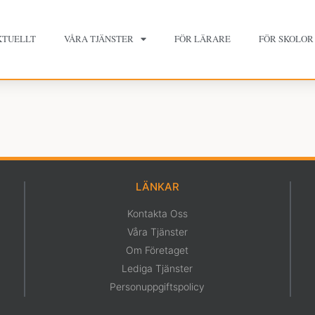
KTUELLT
VÅRA TJÄNSTER
FÖR LÄRARE
FÖR SKOLOR
LÄNKAR
Kontakta Oss
Våra Tjänster
Om Företaget
Lediga Tjänster
Personuppgiftspolicy