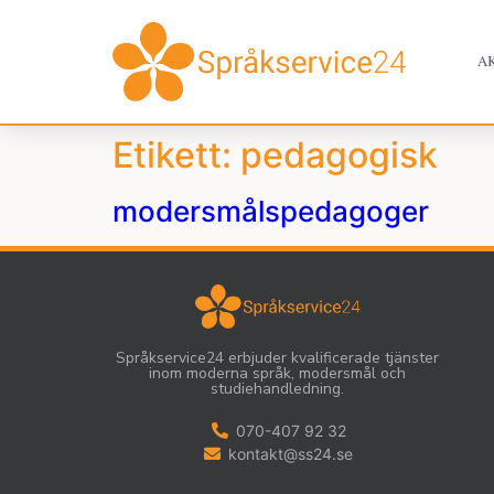
A
Etikett:
pedagogisk
modersmålspedagoger
Språkservice24 erbjuder kvalificerade tjänster
inom moderna språk, modersmål och
studiehandledning.
070-407 92 32
kontakt@ss24.se