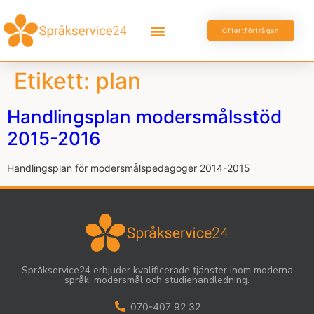
Offertförfrågan
Etikett:
plan
Handlingsplan modersmålsstöd
2015-2016
Handlingsplan för modersmålspedagoger 2014-2015
Språkservice24 erbjuder kvalificerade tjänster inom moderna
språk, modersmål och studiehandledning.
070-407 92 32