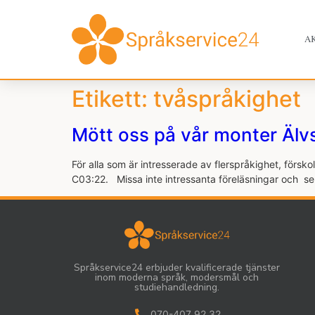
A
Etikett:
tvåspråkighet
Mött oss på vår monter Älvs
För alla som är intresserade av flerspråkighet, förs
C03:22. Missa inte intressanta föreläsningar och 
Språkservice24 erbjuder kvalificerade tjänster
inom moderna språk, modersmål och
studiehandledning.
070-407 92 32