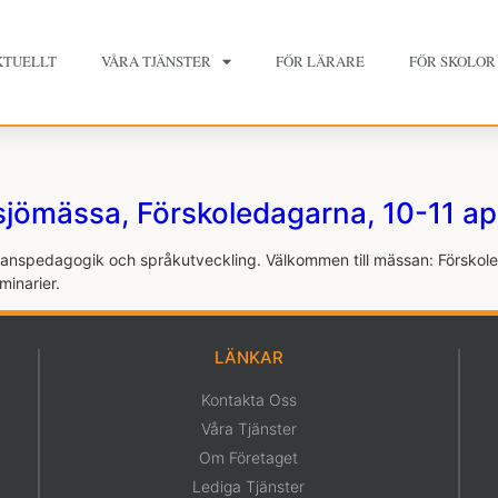
KTUELLT
VÅRA TJÄNSTER
FÖR LÄRARE
FÖR SKOLOR
jömässa, Förskoledagarna, 10-11 apr
kolanspedagogik och språkutveckling. Välkommen till mässan: Förskol
seminarier.
LÄNKAR
Kontakta Oss
Våra Tjänster
Om Företaget
Lediga Tjänster