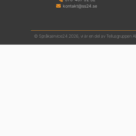
kontakt@ss24.se
© Språkservice24 2026, vi är en del av Tellusgruppen A