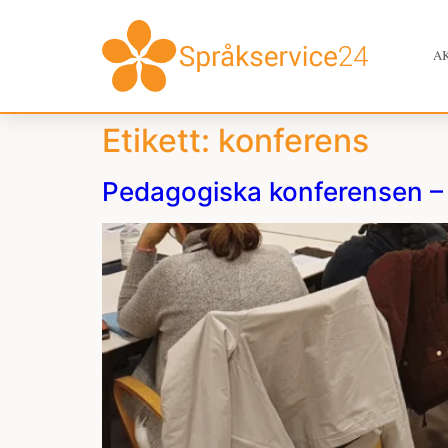
A
Etikett:
konferens
Pedagogiska konferensen –