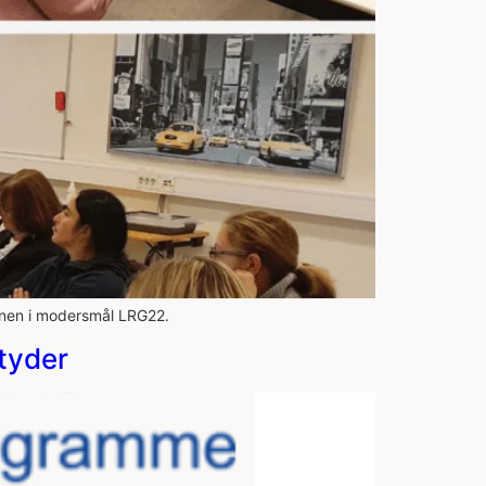
anen i modersmål LRG22.
tyder​