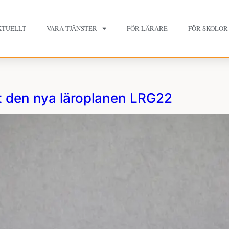
KTUELLT
VÅRA TJÄNSTER
FÖR LÄRARE
FÖR SKOLOR
t den nya läroplanen LRG22