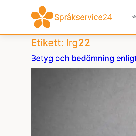
A
Etikett:
lrg22
Betyg och bedömning enlig