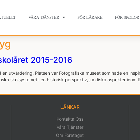
KTUELLT
VÅRA TJÄNSTER
FÖR LÄRARE
FÖR SKOLOR
yg
skolåret 2015-2016
 en utvärdering. Platsen var Fotografiska museet som hade en inspir
nska skolsystemet i en historisk perspektiv, juridiska aspekter ino
LÄNKAR
Kontakta Oss
Våra Tjänster
Om Företaget