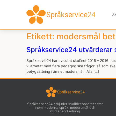
A
Etikett:
modersmål bet
Språkservice24 utvärderar 
Språkservie24 har avslutat skolåret 2015 – 2016 med
vi arbetat med flera pedagogiska frågor; så som sve
betygsättning i ämnet modersmål. Alla […]
Språkservice24 erbjuder kvalificerade tjänster
inom moderna språk, modersmål och
studiehandledning.