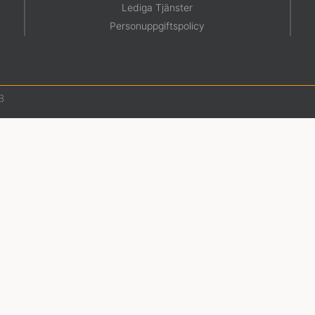
Lediga Tjänster
Personuppgiftspolicy
B