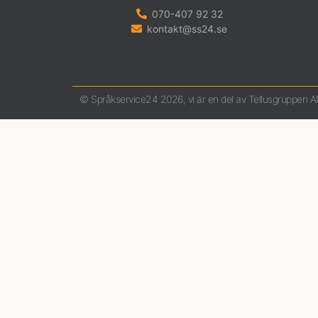
070-407 92 32
kontakt@ss24.se
© Språkservice24 2026, vi är en del av Tellusgruppen A