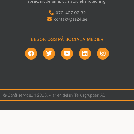
språk, modersmål och studiehandledning.
070-407 92 32
kontakt@ss24.se
BESÖK OSS PÅ SOCIALA MEDIER
© Språkservice24 2026, vi är en del av Tellusgruppen AB