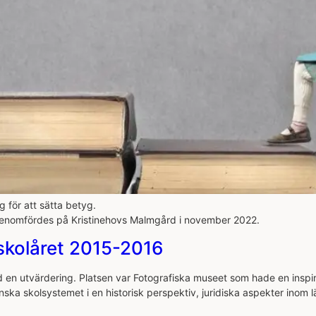
 för att sätta betyg.
genomfördes på Kristinehovs Malmgård i november 2022.
skolåret 2015-2016
 en utvärdering. Platsen var Fotografiska museet som hade en inspir
nska skolsystemet i en historisk perspektiv, juridiska aspekter ino