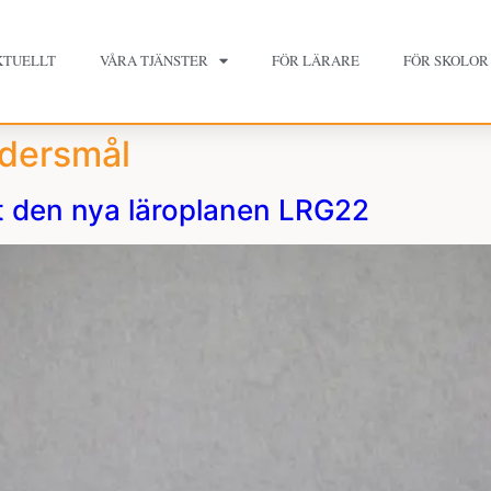
KTUELLT
VÅRA TJÄNSTER
FÖR LÄRARE
FÖR SKOLOR
dersmål
t den nya läroplanen LRG22