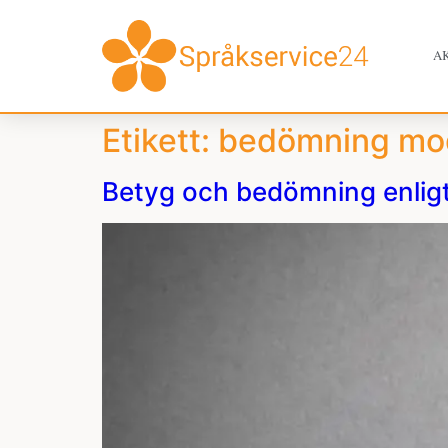
A
Etikett:
bedömning mo
Betyg och bedömning enlig