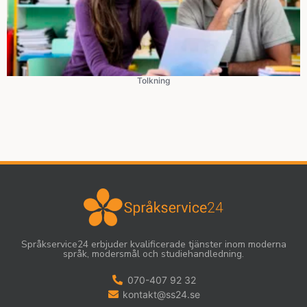
Tolkning
Språkservice24 erbjuder kvalificerade tjänster inom moderna
språk, modersmål och studiehandledning.
070-407 92 32
kontakt@ss24.se