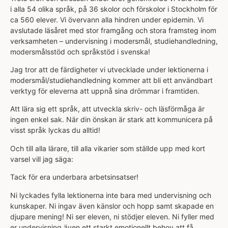
i alla 54 olika språk, på 36 skolor och förskolor i Stockholm för
ca 560 elever. Vi övervann alla hindren under epidemin. Vi
avslutade läsåret med stor framgång och stora framsteg inom
verksamheten – undervisning i modersmål, studiehandledning,
modersmålsstöd och språkstöd i svenska!
Jag tror att de färdigheter vi utvecklade under lektionerna i
modersmål/studiehandledning kommer att bli ett användbart
verktyg för eleverna att uppnå sina drömmar i framtiden.
Att lära sig ett språk, att utveckla skriv- och läsförmåga är
ingen enkel sak. När din önskan är stark att kommunicera på
visst språk lyckas du alltid!
Och till alla lärare, till alla vikarier som ställde upp med kort
varsel vill jag säga:
Tack för era underbara arbetsinsatser!
Ni lyckades fylla lektionerna inte bara med undervisning och
kunskaper. Ni ingav även känslor och hopp samt skapade en
djupare mening! Ni ser eleven, ni stödjer eleven. Ni fyller med
er undervisning även ett starkt emotionellt behov att få