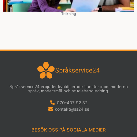
Tolkning
Språkservice24 erbjuder kvalificerade tjänster inom moderna
språk, modersmål och studiehandledning.
070-407 92 32
kontakt@ss24.se
BESÖK OSS PÅ SOCIALA MEDIER